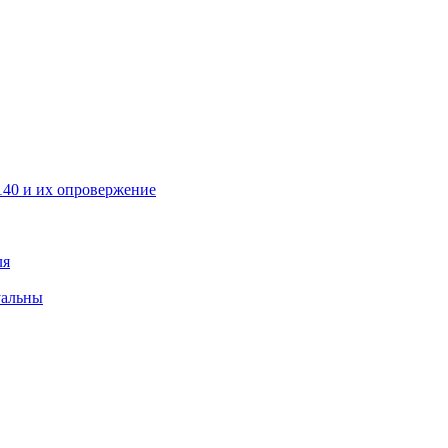
40 и их опровержение
ля
уальны