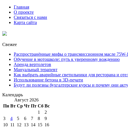
Главная
О проекте
Связаться с нами
Карта сайта
Свежее
Распространённые мифы о трансмиссионном масле 75W-1
Обучение в мотошколе: путь к уверенному вождению
Аренда вертолетов
Мануальный терапевт
Как выбрать аварийные светильники для ресторана и оте
Использование бетона в 3D-печати
Будут ли полезны бухгалтерские курсы и почему они акт
Календарь
Август 2026
Пн
Вт
Ср
Чт
Пт
Сб
Вс
1
2
3
4
5
6
7
8
9
10
11
12
13
14
15
16