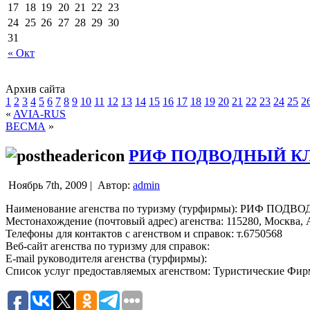
17
18
19
20
21
22
23
24
25
26
27
28
29
30
31
« Окт
Архив сайта
1
2
3
4
5
6
7
8
9
10
11
12
13
14
15
16
17
18
19
20
21
22
23
24
25
2
«
AVIA-RUS
ВЕСМА
»
РИФ ПОДВОДНЫЙ К
Ноябрь 7th, 2009 |
Автор:
admin
Наименование агенства по туризму (турфирмы): РИФ ПОД
Местонахождение (почтовый адрес) агенства: 115280, Москва, Ав
Телефоны для контактов с агенством и справок: т.6750568
Веб-сайт агенства по туризму для справок:
E-mail руководителя агенства (турфирмы):
Список услуг предоставляемых агенством: Туристические Фи