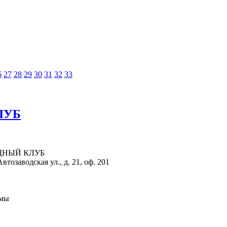
6
27
28
29
30
31
32
33
ЛУБ
ВОДНЫЙ КЛУБ
тозаводская ул., д. 21, оф. 201
рмы