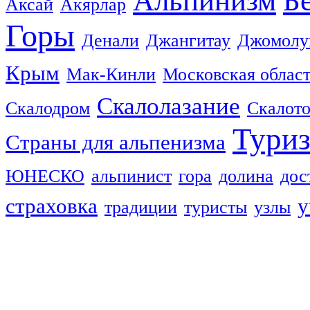
Альпинизм
Б
Аксай
Акярлар
Горы
Денали
Джангитау
Джомолу
Крым
Мак-Кинли
Московская облас
Скалолазание
Скалодром
Скалот
Тури
Страны для альпенизма
ЮНЕСКО
альпинист
гора
долина
дос
страховка
у
традиции
туристы
узлы