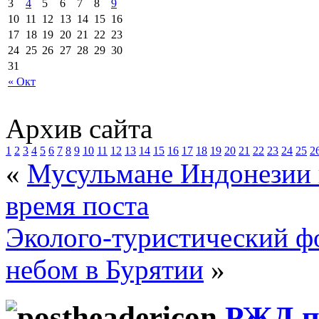
3
4
5
6
7
8
9
10
11
12
13
14
15
16
17
18
19
20
21
22
23
24
25
26
27
28
29
30
31
« Окт
Архив сайта
1
2
3
4
5
6
7
8
9
10
11
12
13
14
15
16
17
18
19
20
21
22
23
24
25
2
«
Мусульмане Индонезии г
время поста
Эколого-туристический ф
небом в Бурятии
»
РЖД п