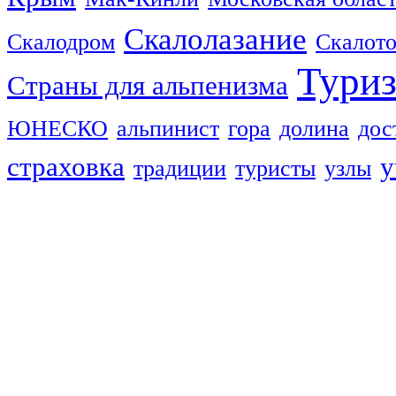
Скалолазание
Скалодром
Скалот
Тури
Страны для альпенизма
ЮНЕСКО
альпинист
гора
долина
дос
страховка
у
традиции
туристы
узлы