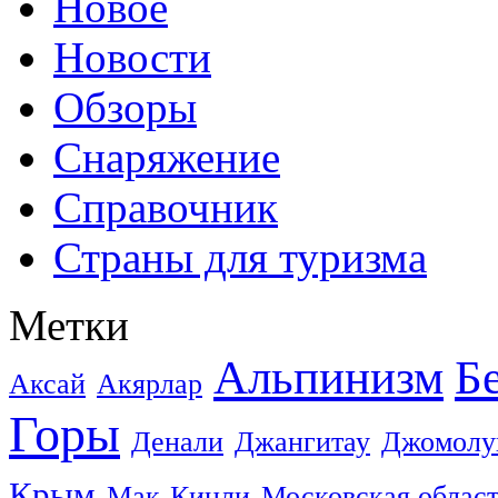
Новое
Новости
Обзоры
Снаряжение
Справочник
Страны для туризма
Метки
Альпинизм
Б
Аксай
Акярлар
Горы
Денали
Джангитау
Джомолу
Крым
Мак-Кинли
Московская облас