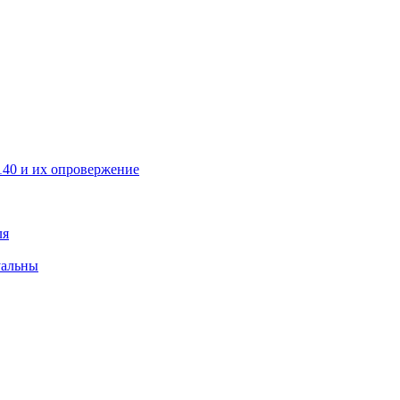
40 и их опровержение
ля
уальны