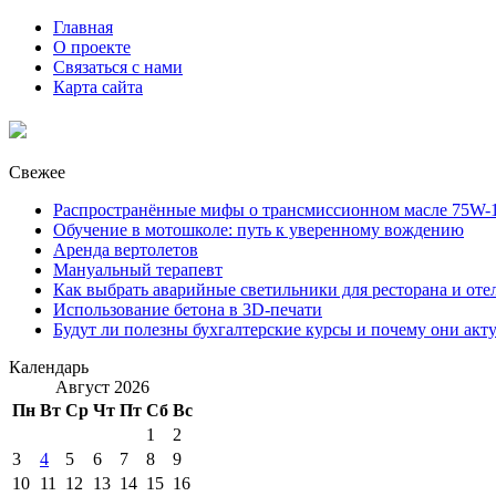
Главная
О проекте
Связаться с нами
Карта сайта
Свежее
Распространённые мифы о трансмиссионном масле 75W-1
Обучение в мотошколе: путь к уверенному вождению
Аренда вертолетов
Мануальный терапевт
Как выбрать аварийные светильники для ресторана и оте
Использование бетона в 3D-печати
Будут ли полезны бухгалтерские курсы и почему они акт
Календарь
Август 2026
Пн
Вт
Ср
Чт
Пт
Сб
Вс
1
2
3
4
5
6
7
8
9
10
11
12
13
14
15
16