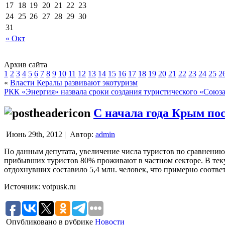
17
18
19
20
21
22
23
24
25
26
27
28
29
30
31
« Окт
Архив сайта
1
2
3
4
5
6
7
8
9
10
11
12
13
14
15
16
17
18
19
20
21
22
23
24
25
2
«
Власти Кералы развивают экотуризм
РКК «Энергия» назвала сроки создания туристического «Союз
С начала года Крым пос
Июнь 29th, 2012 |
Автор:
admin
По данным депутата, увеличение числа туристов по сравнению 
прибывших туристов 80% проживают в частном секторе.
В тек
отдохнувших составило 5,4 млн. человек, что примерно соотве
Источник: votpusk.ru
Опубликовано в рубрике
Новости