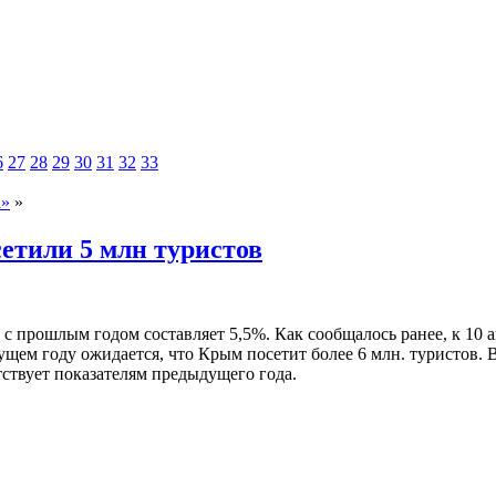
6
27
28
29
30
31
32
33
а»
»
етили 5 млн туристов
с прошлым годом составляет 5,5%. Как сообщалось ранее, к 10 а
ущем году ожидается, что Крым посетит более 6 млн. туристов.
тствует показателям предыдущего года.