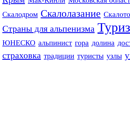
Мак-Кинли
Московская облас
Скалолазание
Скалодром
Скалот
Тури
Страны для альпенизма
ЮНЕСКО
альпинист
гора
долина
дос
страховка
у
традиции
туристы
узлы