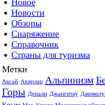
Новое
Новости
Обзоры
Снаряжение
Справочник
Страны для туризма
Метки
Альпинизм
Б
Аксай
Акярлар
Горы
Денали
Джангитау
Джомолу
Крым