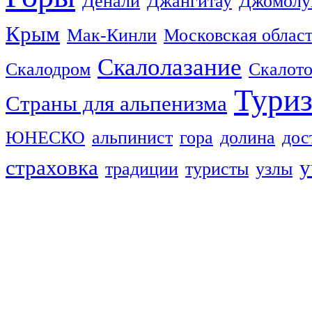
Денали
Джангитау
Джомолу
Крым
Мак-Кинли
Московская облас
Скалолазание
Скалодром
Скалот
Тури
Страны для альпенизма
ЮНЕСКО
альпинист
гора
долина
дос
страховка
у
традиции
туристы
узлы