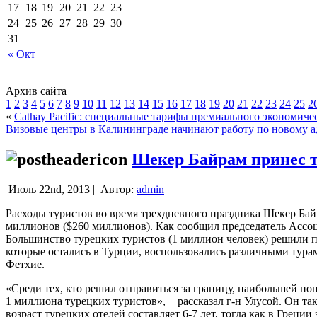
17
18
19
20
21
22
23
24
25
26
27
28
29
30
31
« Окт
Архив сайта
1
2
3
4
5
6
7
8
9
10
11
12
13
14
15
16
17
18
19
20
21
22
23
24
25
2
«
Cathay Pacific: специальные тарифы премиального экономиче
Визовые центры в Калининграде начинают работу по новому а
Шекер Байрам принес т
Июль 22nd, 2013 |
Автор:
admin
Расходы туристов во время трехдневного праздника Шекер Бай
миллионов ($260 миллионов).
Как сообщил председатель Ассоц
Большинство турецких туристов (1 миллион человек) решили пр
которые остались в Турции, воспользовались различными тур
Фетхие.
«Среди тех, кто решил отправиться за границу, наибольшей поп
1 миллиона турецких туристов», − рассказал г-н Улусой. Он т
возраст турецких отелей составляет 6-7 лет, тогда как в Грец