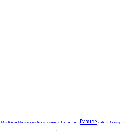
Разное
Мак-Кинли
Московская область
Олимпос
Пансионаты
Сибирь
Скалодром