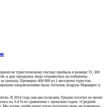
ов
принесли туристическому сектору прибыль в размере TL 500
й, в дни праздника люди отправились на побережье.
за границу. Примерно 400 000 из 1 миллиона туристов,
улярными направлениями были Анталия, Бодрум, Мармарис и
егко. В 2014 году, как мы полагаем, Грецию посетит не менее
ичилась на 3-4 % по сравнению с прошлым годом. «Средний
0 лет. Мы хотим, чтобы наши отели получали свою заслуженную