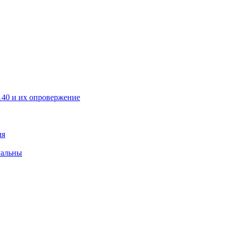
40 и их опровержение
ля
уальны