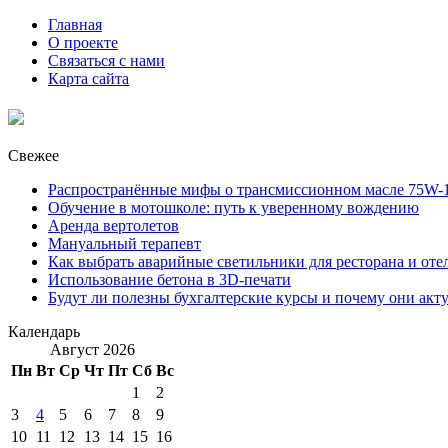
Главная
О проекте
Связаться с нами
Карта сайта
Свежее
Распространённые мифы о трансмиссионном масле 75W-1
Обучение в мотошколе: путь к уверенному вождению
Аренда вертолетов
Мануальный терапевт
Как выбрать аварийные светильники для ресторана и оте
Использование бетона в 3D-печати
Будут ли полезны бухгалтерские курсы и почему они акт
Календарь
Август 2026
Пн
Вт
Ср
Чт
Пт
Сб
Вс
1
2
3
4
5
6
7
8
9
10
11
12
13
14
15
16