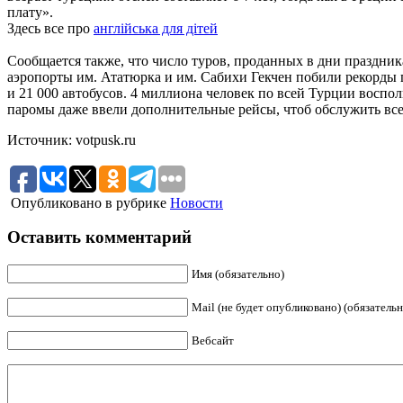
плату».
Здесь все про
англійська для дітей
Сообщается также, что число туров, проданных в дни праздни
аэропорты им. Ататюрка и им. Сабихи Гекчен побили рекорды п
и 21 000 автобусов. 4 миллиона человек по всей Турции воспо
паромы даже ввели дополнительные рейсы, чтоб обслужить вс
Источник: votpusk.ru
Опубликовано в рубрике
Новости
Оставить комментарий
Имя (обязательно)
Mail (не будет опубликовано) (обязательн
Вебсайт