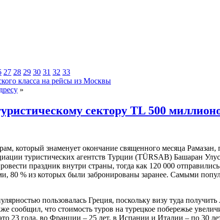
6
27
28
29
30
31
32
33
ского класса на рейсы из Москвы
дресу
»
уристическому сектору TL 500 миллион
рам, который знаменует окончание священного месяца Рамазан, 
иации туристических агентств Турции (TÜRSAB) Башаран Улусо
овести праздник внутри страны, тогда как 120 000 отправились 
ами, 80 % из которых были забронированы заранее. Самыми поп
улярностью пользовалась Греция, поскольку визу туда получить л
акже сообщил, что стоимость туров на турецкое побережье увел
ии это 23 года, во Франции – 25 лет, в Испании и Италии – по 3