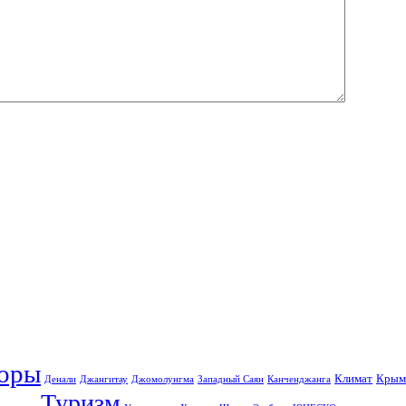
оры
Климат
Крым
Денали
Джангитау
Джомолунгма
Западный Саян
Канченджанга
Туризм