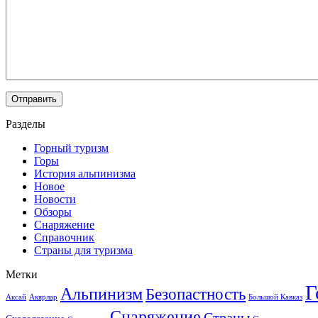
Разделы
Горный туризм
Горы
История альпинизма
Новое
Новости
Обзоры
Снаряжение
Справочник
Страны для туризма
Метки
Г
Альпинизм
Безопастность
Аксай
Акярлар
Большой Кавказ
Снаряжение
Страны