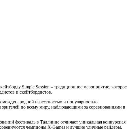
кейтборду Simple Session – традиционное мероприятие, которое
едистов и скейтбордистов.
еся международной известностью и популярностью
ы зрителей по всему миру, наблюдающими за соревнованиями в
внований фестиваль в Таллинне отличает уникальная конкурсная
й соревнуются чемпионы X-Games и лучшие уличные райдеры,