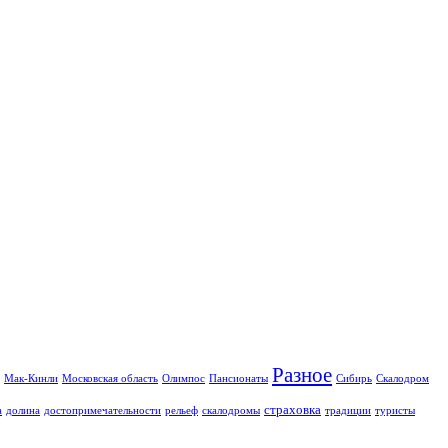
Разное
Мак-Кинли
Московская область
Олимпос
Пансионаты
Сибирь
Скалодром
страховка
а
долина
достопримечательности
рельеф
скалодромы
традиции
туристы