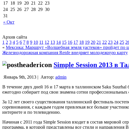
17
18
19
20
21
22
23
24
25
26
27
28
29
30
31
« Окт
Архив сайта
1
2
3
4
5
6
7
8
9
10
11
12
13
14
15
16
17
18
19
20
21
22
23
24
25
2
«
Мексика: Маршрут «Волшебная земля уастеков» пройдет по 
Железнодорожная компания Renfe внедряет молодежную карту
Simple Session 2013 в Т
Январь 9th, 2013 |
Автор:
admin
В течение двух дней 16 и 17 марта в таллиннском Saku Suurha
ежегодно собирает под свои знамена сотни профессиональных 
За 12 лет своего существования таллиннский фестиваль посте
соревнования, с каждым годом привлекая все больше участник
интернете и по телевидению.
Начиная с 2011 года Simple Session входит в состав мировой с
программа, в которой представлены все стили и направления 