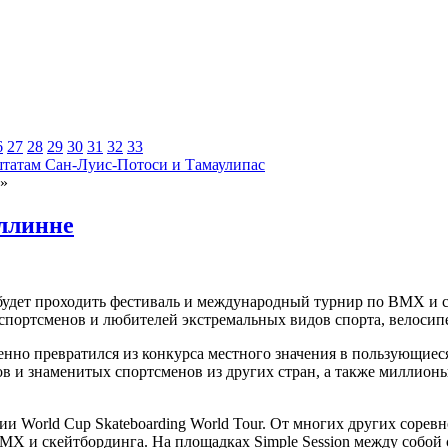
6
27
28
29
30
31
32
33
штатам Сан-Луис-Потоси и Тамаулипас
»
аллинне
l будет проходить фестиваль и международный турнир по BMX и с
спортсменов и любителей экстремальных видов спорта, велосип
пенно превратился из конкурса местного значения в пользующи
ов и знаменитых спортсменов из других стран, а также миллион
ерии World Cup Skateboarding World Tour. От многих других соре
BMX и скейтбординга. На площадках Simple Session между собо