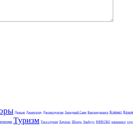
оры
Климат
Крым
Денали
Джангитау
Джомолунгма
Западный Саян
Канченджанга
Туризм
пенизма
Узел-стремя
Харатас
Шхара
Эльбрус
ЮНЕСКО
альпинист
гор