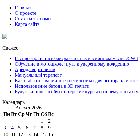
Главная
О проекте
Связаться с нами
Карта сайта
Свежее
Распространённые мифы о трансмиссионном масле 75W-1
Обучение в мотошколе: путь к уверенному вождению
Аренда вертолетов
Мануальный терапевт
Как выбрать аварийные светильники для ресторана и оте
Использование бетона в 3D-печати
Будут ли полезны бухгалтерские курсы и почему они акт
Календарь
Август 2026
Пн
Вт
Ср
Чт
Пт
Сб
Вс
1
2
3
4
5
6
7
8
9
10
11
12
13
14
15
16