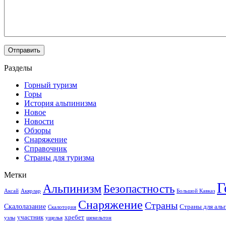
Разделы
Горный туризм
Горы
История альпинизма
Новое
Новости
Обзоры
Снаряжение
Справочник
Страны для туризма
Метки
Г
Альпинизм
Безопастность
Аксай
Акярлар
Большой Кавказ
Снаряжение
Страны
Скалолазание
Страны для аль
Скалотория
участник
хребет
узлы
ущелья
шекельтон