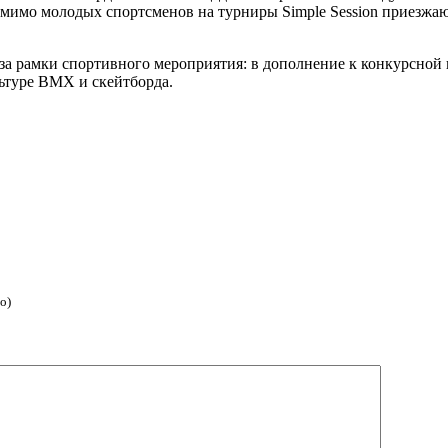
 Помимо молодых спортсменов на турниры Simple Session приезж
т за рамки спортивного мероприятия: в дополнение к конкурсно
ьтуре BMX и скейтборда.
о)