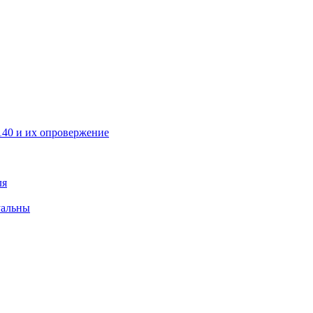
40 и их опровержение
ля
уальны