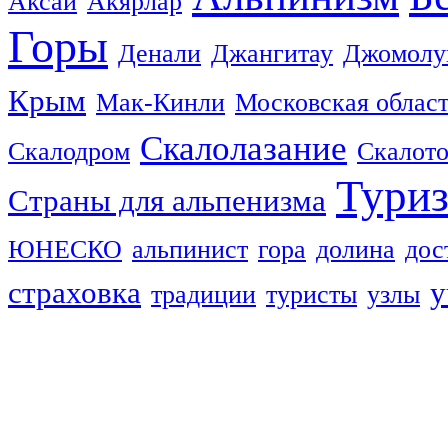
Аксай
Акярлар
Горы
Денали
Джангитау
Джомолу
Крым
Мак-Кинли
Московская облас
Скалолазание
Скалодром
Скалот
Тури
Страны для альпенизма
ЮНЕСКО
альпинист
гора
долина
дос
страховка
у
традиции
туристы
узлы