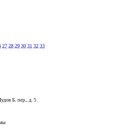
6
27
28
29
30
31
32
33
дов Б. пер., д. 5
рмы