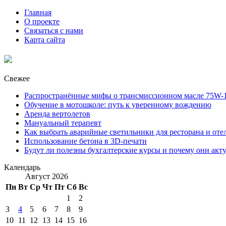
Главная
О проекте
Связаться с нами
Карта сайта
Свежее
Распространённые мифы о трансмиссионном масле 75W-1
Обучение в мотошколе: путь к уверенному вождению
Аренда вертолетов
Мануальный терапевт
Как выбрать аварийные светильники для ресторана и оте
Использование бетона в 3D-печати
Будут ли полезны бухгалтерские курсы и почему они акт
Календарь
Август 2026
Пн
Вт
Ср
Чт
Пт
Сб
Вс
1
2
3
4
5
6
7
8
9
10
11
12
13
14
15
16