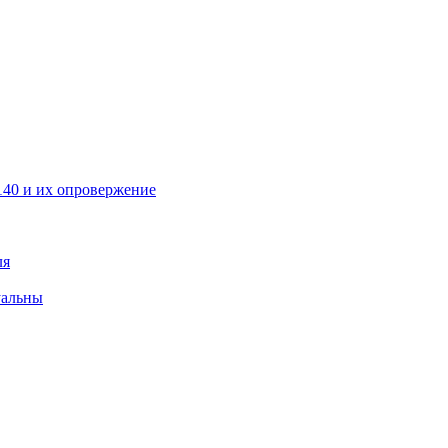
40 и их опровержение
ля
уальны