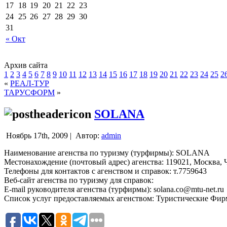
17
18
19
20
21
22
23
24
25
26
27
28
29
30
31
« Окт
Архив сайта
1
2
3
4
5
6
7
8
9
10
11
12
13
14
15
16
17
18
19
20
21
22
23
24
25
2
«
РЕАЛ-ТУР
ТАРУСФОРМ
»
SOLANA
Ноябрь 17th, 2009 |
Автор:
admin
Наименование агенства по туризму (турфирмы): SOLANA
Местонахождение (почтовый адрес) агенства: 119021, Москва, Чу
Телефоны для контактов с агенством и справок: т.7759643
Веб-сайт агенства по туризму для справок:
E-mail руководителя агенства (турфирмы): solana.co@mtu-net.ru
Список услуг предоставляемых агенством: Туристические Фи