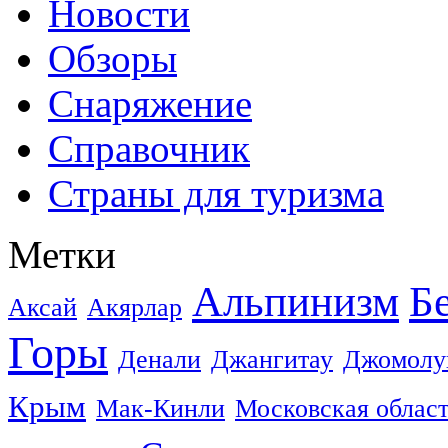
Новости
Обзоры
Снаряжение
Справочник
Страны для туризма
Метки
Альпинизм
Б
Аксай
Акярлар
Горы
Денали
Джангитау
Джомолу
Крым
Мак-Кинли
Московская облас