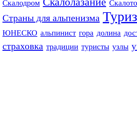
Скалолазание
Скалодром
Скалот
Тури
Страны для альпенизма
ЮНЕСКО
альпинист
гора
долина
дос
страховка
у
традиции
туристы
узлы