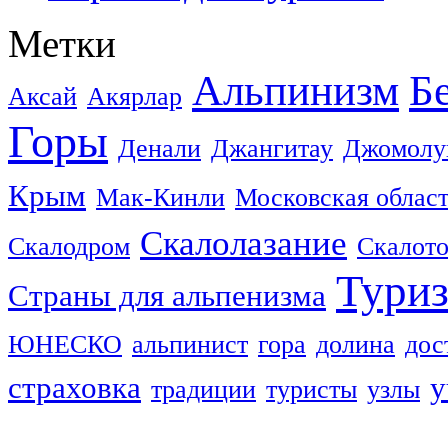
Метки
Альпинизм
Б
Аксай
Акярлар
Горы
Денали
Джангитау
Джомолу
Крым
Мак-Кинли
Московская облас
Скалолазание
Скалодром
Скалот
Тури
Страны для альпенизма
ЮНЕСКО
альпинист
гора
долина
дос
страховка
у
традиции
туристы
узлы