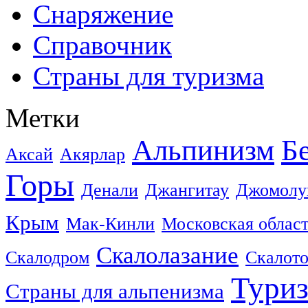
Снаряжение
Справочник
Страны для туризма
Метки
Альпинизм
Б
Аксай
Акярлар
Горы
Денали
Джангитау
Джомолу
Крым
Мак-Кинли
Московская облас
Скалолазание
Скалодром
Скалот
Тури
Страны для альпенизма