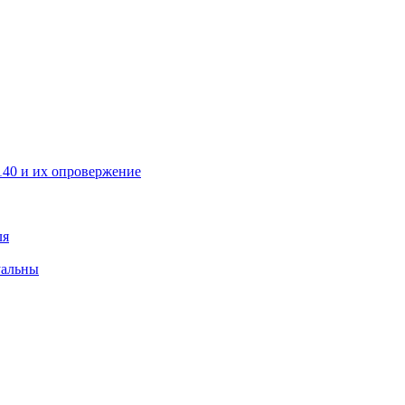
40 и их опровержение
ля
уальны