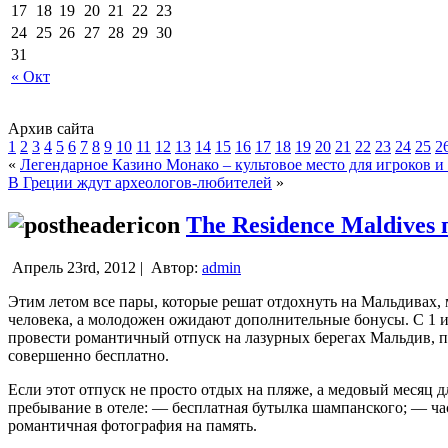
17
18
19
20
21
22
23
24
25
26
27
28
29
30
31
« Окт
Архив сайта
1
2
3
4
5
6
7
8
9
10
11
12
13
14
15
16
17
18
19
20
21
22
23
24
25
2
«
Легендарное Казино Монако – культовое место для игроков и
В Греции ждут археологов-любителей
»
The Residence Maldive
Апрель 23rd, 2012 |
Автор:
admin
Этим летом все пары, которые решат отдохнуть на Мальдивах, м
человека, а молодожен ожидают дополнительные бонусы.
С 1 и
провести романтичный отпуск на лазурных берегах Мальдив, пл
совершенно бесплатно.
Если этот отпуск не просто отдых на пляже, а медовый месяц 
пребывание в отеле: — бесплатная бутылка шампанского; — час
романтичная фотография на память.