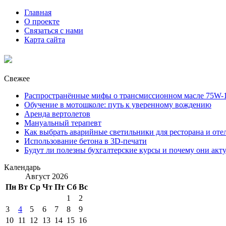
Главная
О проекте
Связаться с нами
Карта сайта
Свежее
Распространённые мифы о трансмиссионном масле 75W-1
Обучение в мотошколе: путь к уверенному вождению
Аренда вертолетов
Мануальный терапевт
Как выбрать аварийные светильники для ресторана и оте
Использование бетона в 3D-печати
Будут ли полезны бухгалтерские курсы и почему они акт
Календарь
Август 2026
Пн
Вт
Ср
Чт
Пт
Сб
Вс
1
2
3
4
5
6
7
8
9
10
11
12
13
14
15
16