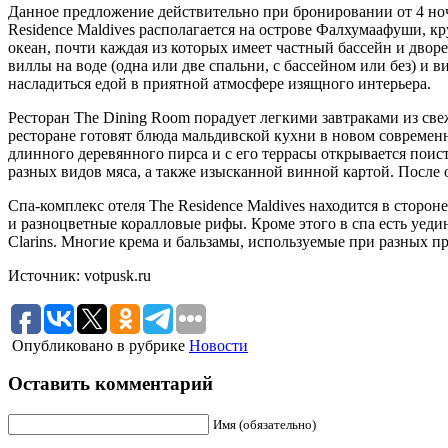
Данное предложение действительно при бронировании от 4 но
Residence Maldives располагается на острове Фалхумаафуши, 
океан, почти каждая из которых имеет частный бассейн и дворе
виллы на воде (одна или две спальни, с бассейном или без) и 
насладиться едой в приятной атмосфере изящного интерьера.
Ресторан The Dining Room порадует легкими завтраками из свеж
ресторане готовят блюда мальдивской кухни в новом современн
длинного деревянного пирса и с его террасы открывается по
разных видов мяса, а также изысканной винной картой. После о
Спа-комплекс отеля The Residence Maldives находится в сторон
и разноцветные коралловые рифы. Кроме этого в спа есть уеди
Clarins. Многие крема и бальзамы, используемые при разных пр
Источник: votpusk.ru
Опубликовано в рубрике
Новости
Оставить комментарий
Имя (обязательно)