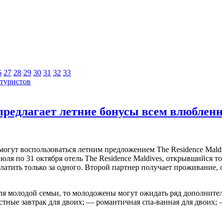
6
27
28
29
30
31
32
33
 туристов
s предлагает летние бонусы всем влюбле
огут воспользоваться летним предложением The Residence Maldiv
юля по 31 октября отель The Residence Maldives, открывшийся т
атить только за одного. Второй партнер получает проживание, 
для молодой семьи, то молодожены могут ожидать ряд дополните
тные завтрак для двоих; — романтичная спа-ванная для двоих; —