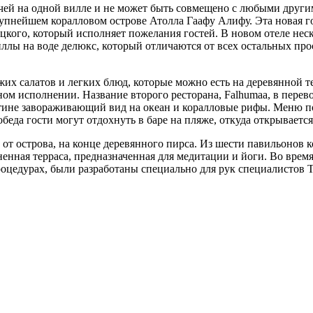
чей на одной вилле и не может быть совмещено с любыми друг
крупнейшем коралловом острове Атолла Гаафу Алифу. Эта новая 
цкого, который исполняет пожелания гостей. В новом отеле неск
виллы на воде делюкс, который отличаются от всех остальных пр
их салатов и легких блюд, которые можно есть на деревянной те
ом исполнении. Название второго ресторана, Falhumaa, в перево
истине завораживающий вид на океан и коралловые рифы. Меню 
беда гости могут отдохнуть в баре на пляже, откуда открывается
е от острова, на конце деревянного пирса. Из шести павильонов 
ненная терраса, предназначенная для медитации и йоги. Во врем
оцедурах, были разработаны специально для рук специалистов Th