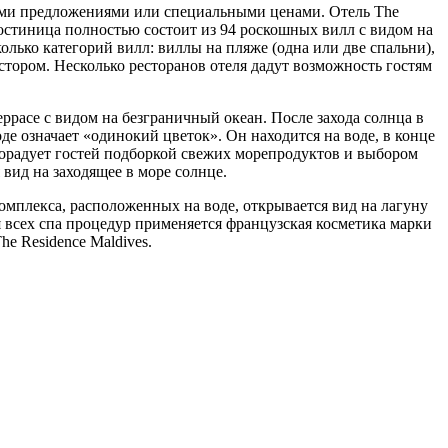
ими предложениями или специальными ценами. Отель The
гостиница полностью состоит из 94 роскошных вилл с видом на
олько категорий вилл: виллы на пляже (одна или две спальни),
остором. Несколько ресторанов отеля дадут возможность гостям
ррасе с видом на безграничный океан. После захода солнца в
де означает «одинокий цветок». Он находится на воде, в конце
порадует гостей подборкой свежих морепродуктов и выбором
 вид на заходящее в море солнце.
комплекса, расположенных на воде, открывается вид на лагуну
я всех спа процедур применяется французская косметика марки
e Residence Maldives.