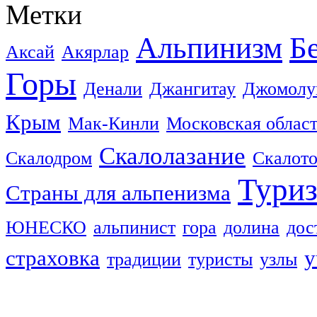
Метки
Альпинизм
Б
Аксай
Акярлар
Горы
Денали
Джангитау
Джомолу
Крым
Мак-Кинли
Московская облас
Скалолазание
Скалодром
Скалот
Тури
Страны для альпенизма
ЮНЕСКО
альпинист
гора
долина
дос
страховка
у
традиции
туристы
узлы