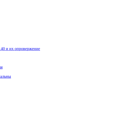
40 и их опровержение
ля
уальны