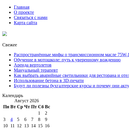
Главная
О проекте
Связаться с нами
Карта сайта
Свежее
Распространённые мифы о трансмиссионном масле 75W-1
Обучение в мотошколе: путь к уверенному вождению
Аренда вертолетов
Мануальный терапевт
Как выбрать аварийные светильники для ресторана и оте
Использование бетона в 3D-печати
Будут ли полезны бухгалтерские курсы и почему они акт
Календарь
Август 2026
Пн
Вт
Ср
Чт
Пт
Сб
Вс
1
2
3
4
5
6
7
8
9
10
11
12
13
14
15
16