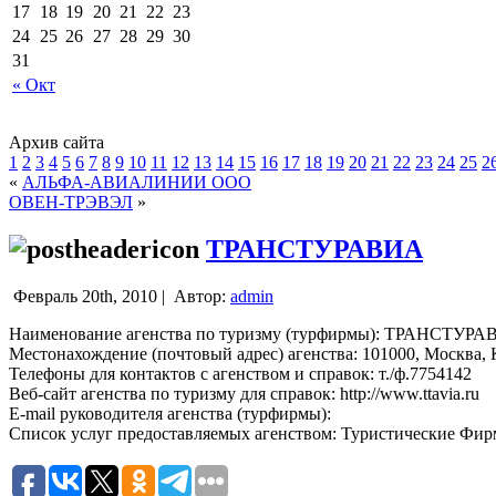
17
18
19
20
21
22
23
24
25
26
27
28
29
30
31
« Окт
Архив сайта
1
2
3
4
5
6
7
8
9
10
11
12
13
14
15
16
17
18
19
20
21
22
23
24
25
2
«
АЛЬФА-АВИАЛИНИИ ООО
ОВЕН-ТРЭВЭЛ
»
ТРАНСТУРАВИА
Февраль 20th, 2010 |
Автор:
admin
Наименование агенства по туризму (турфирмы): ТРАНСТУР
Местонахождение (почтовый адрес) агенства: 101000, Москва, Ко
Телефоны для контактов с агенством и справок: т./ф.7754142
Веб-сайт агенства по туризму для справок: http://www.ttavia.ru
E-mail руководителя агенства (турфирмы):
Список услуг предоставляемых агенством: Туристические Фи