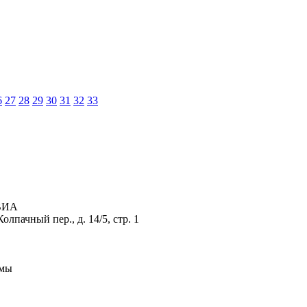
6
27
28
29
30
31
32
33
АВИА
лпачный пер., д. 14/5, стр. 1
рмы