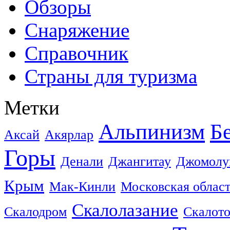
Обзоры
Снаряжение
Справочник
Страны для туризма
Метки
Альпинизм
Б
Аксай
Акярлар
Горы
Денали
Джангитау
Джомолу
Крым
Мак-Кинли
Московская облас
Скалолазание
Скалодром
Скалот