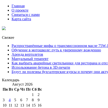
Главная
О проекте
Связаться с нами
Карта сайта
Свежее
Распространённые мифы о трансмиссионном масле 75W-1
Обучение в мотошколе: путь к уверенному вождению
Аренда вертолетов
Мануальный терапевт
Как выбрать аварийные светильники для ресторана и оте
Использование бетона в 3D-печати
Будут ли полезны бухгалтерские курсы и почему они акт
Календарь
Август 2026
Пн
Вт
Ср
Чт
Пт
Сб
Вс
1
2
3
4
5
6
7
8
9
10
11
12
13
14
15
16