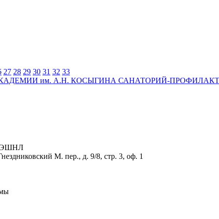
6
27
28
29
30
31
32
33
АДЕМИИ им. А.Н. КОСЫГИНА САНАТОРИЙ-ПРОФИЛАК
РНЭШНЛ
здниковский М. пер., д. 9/8, стр. 3, оф. 1
рмы