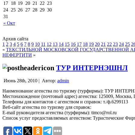
17
18
19
20
21
22
23
24
25
26
27
28
29
30
31
« Окт
Архив сайта
1
2
3
4
5
6
7
8
9
10
11
12
13
14
15
16
17
18
19
20
21
22
23
24
25
2
«
ТЕКСТИЛЬНОЙ МОСКОВСКОЙ ГОСУДАРСТВЕННОЙ АК
НЕФЕРТИТИ
»
ТУР ИНТЕРНЭШНЛ
Июнь 28th, 2010 |
Автор:
admin
Наименование агенства по туризму (турфирмы): ТУР ИНТЕ
Местонахождение (почтовый адрес) агенства: 125009, Москва, Гне
Телефоны для контактов с агенством и справок: т./ф.6299113
Веб-сайт агенства по туризму для справок:
E-mail руководителя агенства (турфирмы): timco@rol.ru
Список услуг предоставляемых агенством: Туристические Фи