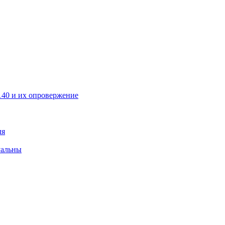
40 и их опровержение
ля
уальны