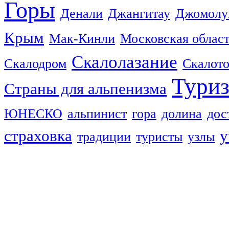
Горы
Денали
Джангитау
Джомолу
Крым
Мак-Кинли
Московская облас
Скалолазание
Скалодром
Скалот
Тури
Страны для альпенизма
ЮНЕСКО
альпинист
гора
долина
дос
страховка
у
традиции
туристы
узлы