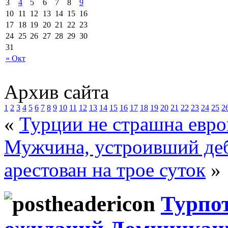
3
4
5
6
7
8
9
10
11
12
13
14
15
16
17
18
19
20
21
22
23
24
25
26
27
28
29
30
31
« Окт
Архив сайта
1
2
3
4
5
6
7
8
9
10
11
12
13
14
15
16
17
18
19
20
21
22
23
24
25
2
«
Турции не страшна евро
Мужчина, устроивший деб
арестован на трое суток
»
Турпот