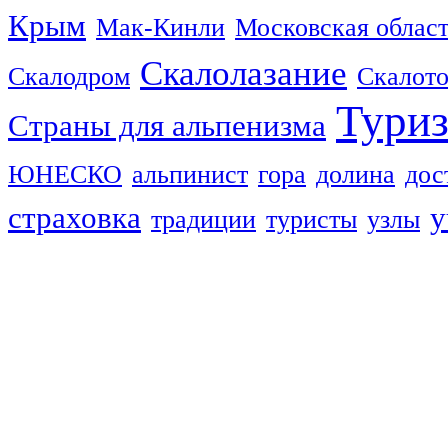
Крым
Мак-Кинли
Московская облас
Скалолазание
Скалодром
Скалот
Тури
Страны для альпенизма
ЮНЕСКО
альпинист
гора
долина
дос
страховка
у
традиции
туристы
узлы