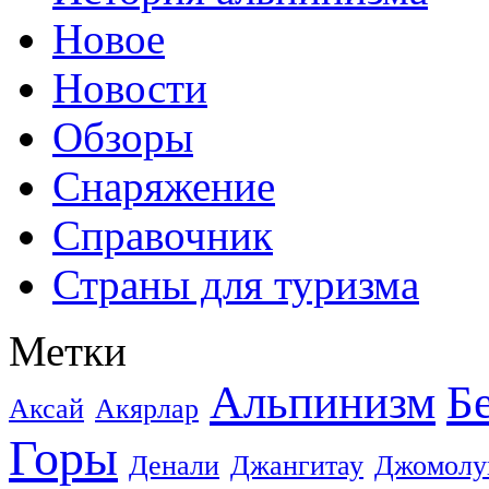
Новое
Новости
Обзоры
Снаряжение
Справочник
Страны для туризма
Метки
Альпинизм
Б
Аксай
Акярлар
Горы
Денали
Джангитау
Джомолу