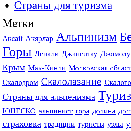
Страны для туризма
Метки
Альпинизм
Б
Аксай
Акярлар
Горы
Денали
Джангитау
Джомолу
Крым
Мак-Кинли
Московская облас
Скалолазание
Скалодром
Скалот
Тури
Страны для альпенизма
ЮНЕСКО
альпинист
гора
долина
дос
страховка
у
традиции
туристы
узлы