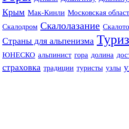
Крым
Мак-Кинли
Московская облас
Скалолазание
Скалодром
Скалот
Тури
Страны для альпенизма
ЮНЕСКО
альпинист
гора
долина
дос
страховка
у
традиции
туристы
узлы