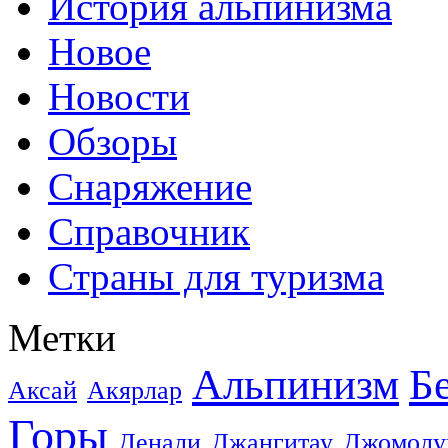
История альпинизма
Новое
Новости
Обзоры
Снаряжение
Справочник
Страны для туризма
Метки
Альпинизм
Б
Аксай
Акярлар
Горы
Денали
Джангитау
Джомолу