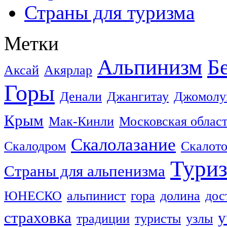
Страны для туризма
Метки
Альпинизм
Б
Аксай
Акярлар
Горы
Денали
Джангитау
Джомолу
Крым
Мак-Кинли
Московская облас
Скалолазание
Скалодром
Скалот
Тури
Страны для альпенизма
ЮНЕСКО
альпинист
гора
долина
дос
страховка
у
традиции
туристы
узлы