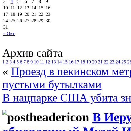
3
4
5
6
7
8
9
10
11
12
13
14
15
16
17
18
19
20
21
22
23
24
25
26
27
28
29
30
31
« Окт
Архив сайта
1
2
3
4
5
6
7
8
9
10
11
12
13
14
15
16
17
18
19
20
21
22
23
24
25
2
«
Проезд в пекинском мет
пустыми бутылками
В нацпарке США убита зн
В Иеру