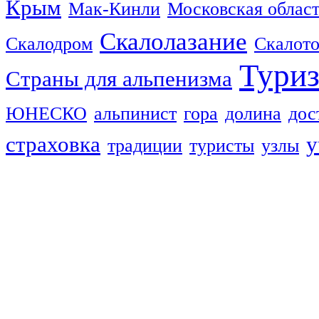
Крым
Мак-Кинли
Московская облас
Скалолазание
Скалодром
Скалот
Тури
Страны для альпенизма
ЮНЕСКО
альпинист
гора
долина
дос
страховка
у
традиции
туристы
узлы