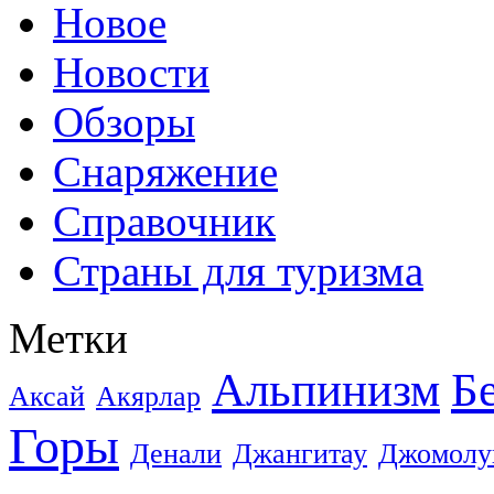
Новое
Новости
Обзоры
Снаряжение
Справочник
Страны для туризма
Метки
Альпинизм
Б
Аксай
Акярлар
Горы
Денали
Джангитау
Джомолу