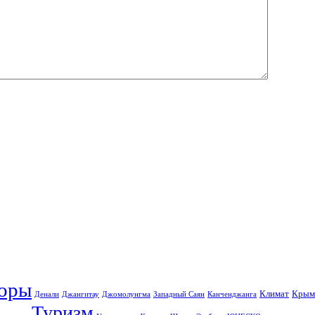
оры
Климат
Крым
Денали
Джангитау
Джомолунгма
Западный Саян
Канченджанга
Туризм