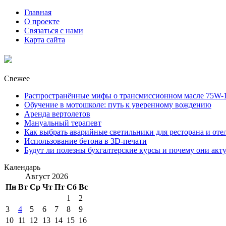
Главная
О проекте
Связаться с нами
Карта сайта
Свежее
Распространённые мифы о трансмиссионном масле 75W-1
Обучение в мотошколе: путь к уверенному вождению
Аренда вертолетов
Мануальный терапевт
Как выбрать аварийные светильники для ресторана и оте
Использование бетона в 3D-печати
Будут ли полезны бухгалтерские курсы и почему они акт
Календарь
Август 2026
Пн
Вт
Ср
Чт
Пт
Сб
Вс
1
2
3
4
5
6
7
8
9
10
11
12
13
14
15
16