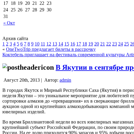
17
18
19
20
21
22
23
24
25
26
27
28
29
30
31
« Окт
Архив сайта
1
2
3
4
5
6
7
8
9
10
11
12
13
14
15
16
17
18
19
20
21
22
23
24
25
2
«
OneTwoTrip предлагает билеты в рассрочку
Коктебель приглашает на фестиваль современной культуры Arti
В Якутии в сентябре п
Август 20th, 2013 |
Автор:
admin
В городах Якутск и Мирный Республики Саха (Якутия) в перио
неделя Якутии – это уникальное мероприятие для любителей п
сортировки алмазов до «превращения» их в сверкающие брилл
аукцион одной из крупнейших алмазодобывающих компаний ми
ювелирных изделий.
Во время Бриллиантовой недели во всех ювелирных магазинах
крупнейший субъект Российской Федерации, по своим природн
России. На ее долю приходится 90% запасов и 95% добычи рос