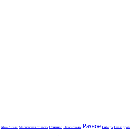
Разное
Мак-Кинли
Московская область
Олимпос
Пансионаты
Сибирь
Скалодром