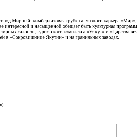
город Мирный: кимберлитовая трубка алмазного карьера «Мир»
ее интересной и насыщенной обещает быть культурная программ
рных салонов, туристского комплекса «Ус кут» и «Царства веч
рей в «Сокровищнице Якутии» и на гранильных заводах.
о)