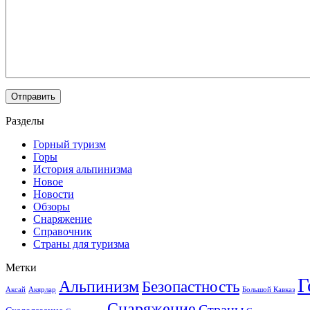
Разделы
Горный туризм
Горы
История альпинизма
Новое
Новости
Обзоры
Снаряжение
Справочник
Страны для туризма
Метки
Г
Альпинизм
Безопастность
Аксай
Акярлар
Большой Кавказ
Снаряжение
Страны