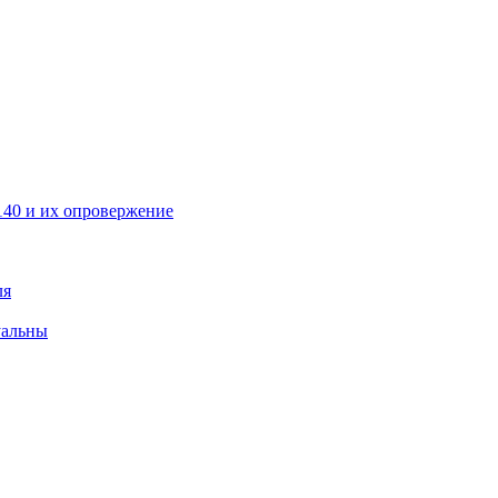
40 и их опровержение
ля
уальны