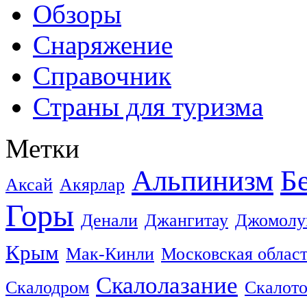
Обзоры
Снаряжение
Справочник
Страны для туризма
Метки
Альпинизм
Б
Аксай
Акярлар
Горы
Денали
Джангитау
Джомолу
Крым
Мак-Кинли
Московская облас
Скалолазание
Скалодром
Скалот