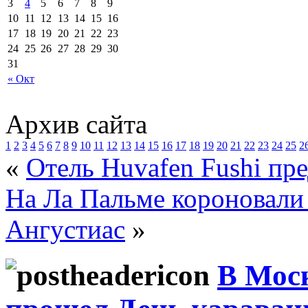
3
4
5
6
7
8
9
10
11
12
13
14
15
16
17
18
19
20
21
22
23
24
25
26
27
28
29
30
31
« Окт
Архив сайта
1
2
3
4
5
6
7
8
9
10
11
12
13
14
15
16
17
18
19
20
21
22
23
24
25
2
«
Отель Huvafen Fushi пр
На Ла Пальме короновали
Ангустиас
»
В Моск