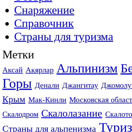
Снаряжение
Справочник
Страны для туризма
Метки
Альпинизм
Б
Аксай
Акярлар
Горы
Денали
Джангитау
Джомолу
Крым
Мак-Кинли
Московская облас
Скалолазание
Скалодром
Скалот
Тури
Страны для альпенизма