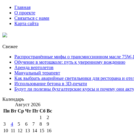
Главная
О проекте
Связаться с нами
Карта сайта
Свежее
Распространённые мифы о трансмиссионном масле 75W-1
Обучение в мотошколе: путь к уверенному вождению
Аренда вертолетов
Мануальный терапевт
Как выбрать аварийные светильники для ресторана и оте
Использование бетона в 3D-печати
Будут ли полезны бухгалтерские курсы и почему они акт
Календарь
Август 2026
Пн
Вт
Ср
Чт
Пт
Сб
Вс
1
2
3
4
5
6
7
8
9
10
11
12
13
14
15
16