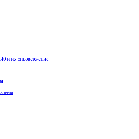
40 и их опровержение
ля
уальны