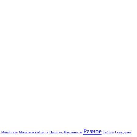
Разное
Мак-Кинли
Московская область
Олимпос
Пансионаты
Сибирь
Скалодром