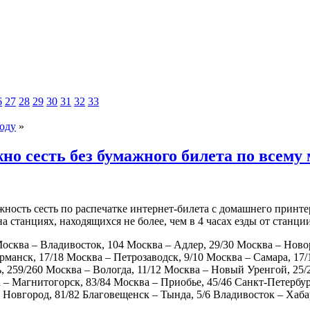
6
27
28
29
30
31
32
33
году
»
но сесть без бумажного билета по всему
ность сесть по распечатке интернет-билета с домашнего принте
на станциях, находящихся не более, чем в 4 часах езды от станци
Москва – Владивосток, 104 Москва – Адлер, 29/30 Москва – Ново
анск, 17/18 Москва – Петрозаводск, 9/10 Москва – Самара, 17/1
, 259/260 Москва – Вологда, 11/12 Москва – Новый Уренгой, 25/
– Магнитогорск, 83/84 Москва – Приобье, 45/46 Санкт-Петербург
Новгород, 81/82 Благовещенск – Тында, 5/6 Владивосток – Хабар