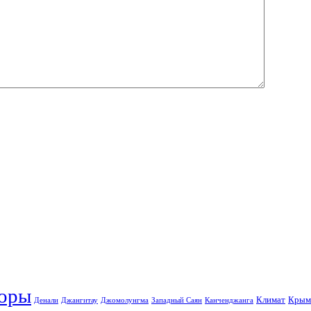
оры
Климат
Крым
Денали
Джангитау
Джомолунгма
Западный Саян
Канченджанга