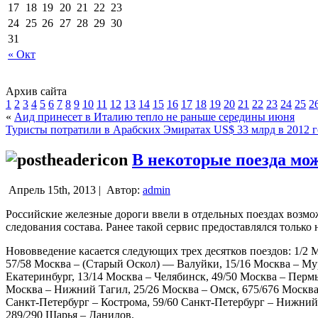
17
18
19
20
21
22
23
24
25
26
27
28
29
30
31
« Окт
Архив сайта
1
2
3
4
5
6
7
8
9
10
11
12
13
14
15
16
17
18
19
20
21
22
23
24
25
2
«
Аид принесет в Италию тепло не раньше середины июня
Туристы потратили в Арабских Эмиратах US$ 33 млрд в 2012 
В некоторые поезда мож
Апрель 15th, 2013 |
Автор:
admin
Российские железные дороги ввели в отдельных поездах возмож
следования состава. Ранее такой сервис предоставлялся только 
Нововведение касается следующих трех десятков поездов: 1/2 
57/58 Москва – (Старый Оскол) — Валуйки, 15/16 Москва – Мурм
Екатеринбург, 13/14 Москва – Челябинск, 49/50 Москва – Пермь
Москва – Нижний Тагил, 25/26 Москва – Омск, 675/676 Москва 
Санкт-Петербург – Кострома, 59/60 Санкт-Петербург – Нижний 
289/290 Шарья – Данилов.