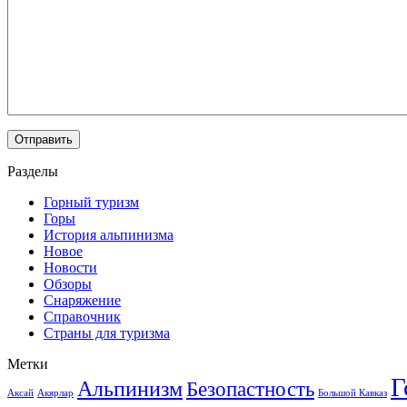
Разделы
Горный туризм
Горы
История альпинизма
Новое
Новости
Обзоры
Снаряжение
Справочник
Страны для туризма
Метки
Г
Альпинизм
Безопастность
Аксай
Акярлар
Большой Кавказ