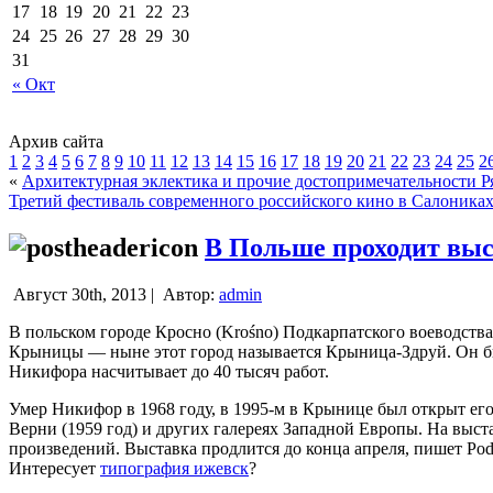
17
18
19
20
21
22
23
24
25
26
27
28
29
30
31
« Окт
Архив сайта
1
2
3
4
5
6
7
8
9
10
11
12
13
14
15
16
17
18
19
20
21
22
23
24
25
2
«
Архитектурная эклектика и прочие достопримечательности Р
Третий фестиваль современного российского кино в Салоника
В Польше проходит выс
Август 30th, 2013 |
Автор:
admin
В польском городе Кросно (Krośno) Подкарпатского воеводст
Крыницы — ныне этот город называется Крыница-Здруй.
Он б
Никифора насчитывает до 40 тысяч работ.
Умер Никифор в 1968 году, в 1995-м в Крынице был открыт его
Верни (1959 год) и других галереях Западной Европы. На вы
произведений. Выставка продлится до конца апреля, пишет Podro
Интересует
типография ижевск
?