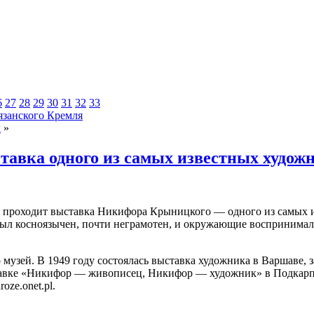
6
27
28
29
30
31
32
33
язанского Кремля
х
»
тавка одного из самых известных худо
ва проходит выставка Никифора Крыницкого — одного из самых
ыл косноязычен, почти неграмотен, и окружающие воспринимали
 музей. В 1949 году состоялась выставка художника в Варшаве,
ставке «Никифор — живописец, Никифор — художник» в Подкарпа
ze.onet.pl.