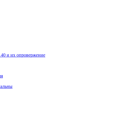
40 и их опровержение
ля
уальны