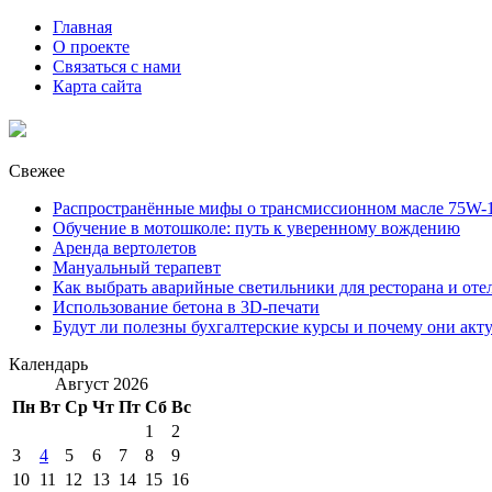
Главная
О проекте
Связаться с нами
Карта сайта
Свежее
Распространённые мифы о трансмиссионном масле 75W-1
Обучение в мотошколе: путь к уверенному вождению
Аренда вертолетов
Мануальный терапевт
Как выбрать аварийные светильники для ресторана и оте
Использование бетона в 3D-печати
Будут ли полезны бухгалтерские курсы и почему они акт
Календарь
Август 2026
Пн
Вт
Ср
Чт
Пт
Сб
Вс
1
2
3
4
5
6
7
8
9
10
11
12
13
14
15
16