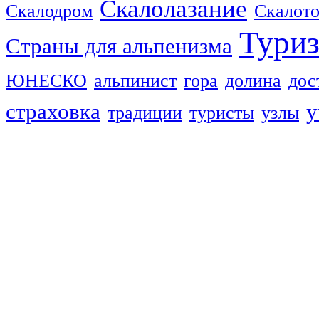
Скалолазание
Скалодром
Скалот
Тури
Страны для альпенизма
ЮНЕСКО
альпинист
гора
долина
дос
страховка
у
традиции
туристы
узлы