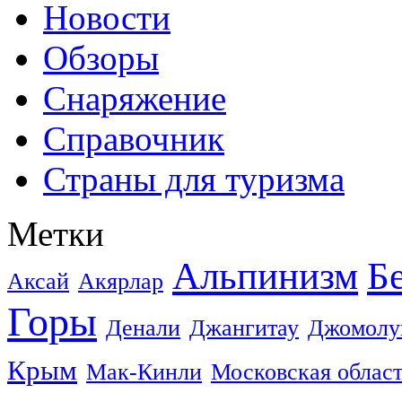
Новости
Обзоры
Снаряжение
Справочник
Страны для туризма
Метки
Альпинизм
Б
Аксай
Акярлар
Горы
Денали
Джангитау
Джомолу
Крым
Мак-Кинли
Московская облас