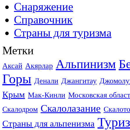
Снаряжение
Справочник
Страны для туризма
Метки
Альпинизм
Б
Аксай
Акярлар
Горы
Денали
Джангитау
Джомолу
Крым
Мак-Кинли
Московская облас
Скалолазание
Скалодром
Скалот
Тури
Страны для альпенизма