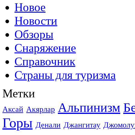
Новое
Новости
Обзоры
Снаряжение
Справочник
Страны для туризма
Метки
Альпинизм
Б
Аксай
Акярлар
Горы
Денали
Джангитау
Джомолу