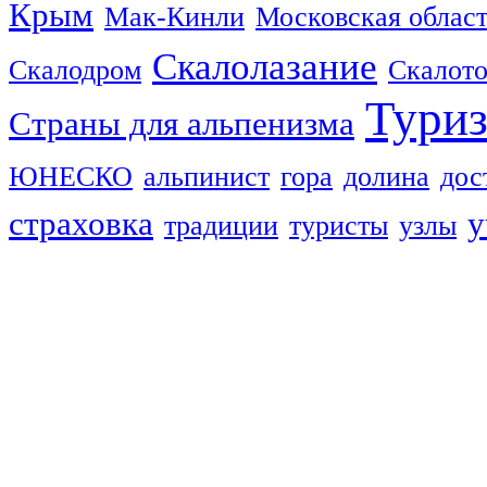
Крым
Мак-Кинли
Московская облас
Скалолазание
Скалодром
Скалот
Тури
Страны для альпенизма
ЮНЕСКО
альпинист
гора
долина
дос
страховка
у
традиции
туристы
узлы