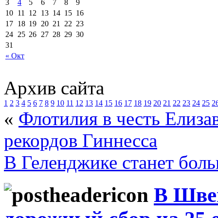
3
4
5
6
7
8
9
10
11
12
13
14
15
16
17
18
19
20
21
22
23
24
25
26
27
28
29
30
31
« Окт
Архив сайта
1
2
3
4
5
6
7
8
9
10
11
12
13
14
15
16
17
18
19
20
21
22
23
24
25
2
«
Флотилия в честь Елизав
рекордов Гиннесса
В Геленджике станет бол
В Шве