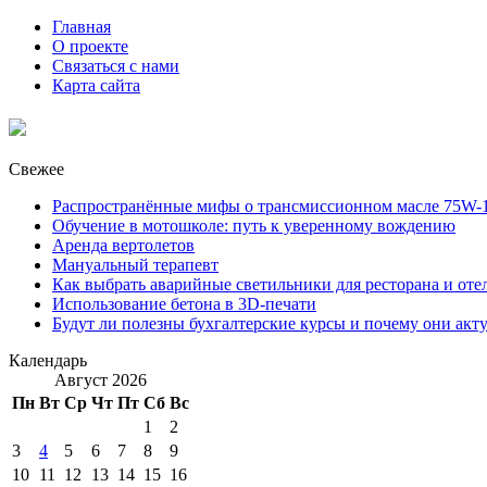
Главная
О проекте
Связаться с нами
Карта сайта
Свежее
Распространённые мифы о трансмиссионном масле 75W-1
Обучение в мотошколе: путь к уверенному вождению
Аренда вертолетов
Мануальный терапевт
Как выбрать аварийные светильники для ресторана и оте
Использование бетона в 3D-печати
Будут ли полезны бухгалтерские курсы и почему они акт
Календарь
Август 2026
Пн
Вт
Ср
Чт
Пт
Сб
Вс
1
2
3
4
5
6
7
8
9
10
11
12
13
14
15
16