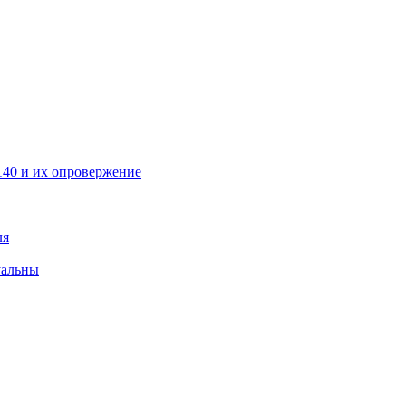
40 и их опровержение
ля
уальны