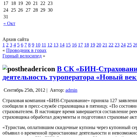
17
18
19
20
21
22
23
24
25
26
27
28
29
30
31
« Окт
Архив сайта
1
2
3
4
5
6
7
8
9
10
11
12
13
14
15
16
17
18
19
20
21
22
23
24
25
2
«
Проводник в горах
Горный велосипед
»
В СК «БИН-Страхование
деятельность туроператора «Новый век
Сентябрь 25th, 2012 |
Автор:
admin
Страховая компания «БИН-Страхование» приняла 127 заявлений 
сообщили в пресс-службе страховщика в пятницу. «По состоян
страхователем.
В настоящее время завершается составление рее
страховщика обработал документы и подготовил страховые акт
«Туристам, оплатившим скидочные купоны через купонный сер
объявил о временной приостановке деятельности и невозможнос