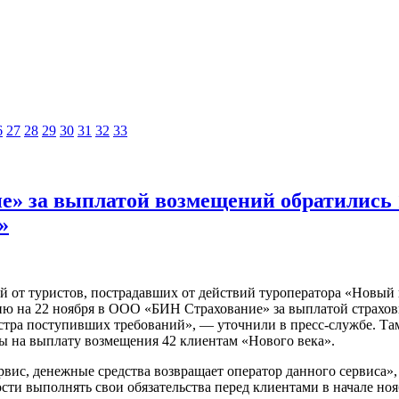
6
27
28
29
30
31
32
33
» за выплатой возмещений обратились 
»
от туристов, пострадавших от действий туроператора «Новый ве
ию на 22 ноября в ООО «БИН Страхование» за выплатой страхов
стра поступивших требований», — уточнили в пресс-службе. Та
ы на выплату возмещения 42 клиентам «Нового века».
вис, денежные средства возвращает оператор данного сервиса»
ти выполнять свои обязательства перед клиентами в начале ноя