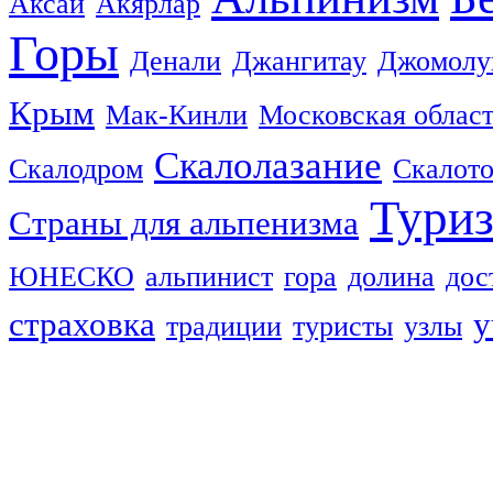
Аксай
Акярлар
Горы
Денали
Джангитау
Джомолу
Крым
Мак-Кинли
Московская облас
Скалолазание
Скалодром
Скалот
Тури
Страны для альпенизма
ЮНЕСКО
альпинист
гора
долина
дос
страховка
у
традиции
туристы
узлы