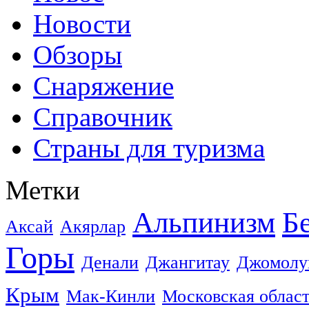
Новости
Обзоры
Снаряжение
Справочник
Страны для туризма
Метки
Альпинизм
Б
Аксай
Акярлар
Горы
Денали
Джангитау
Джомолу
Крым
Мак-Кинли
Московская облас