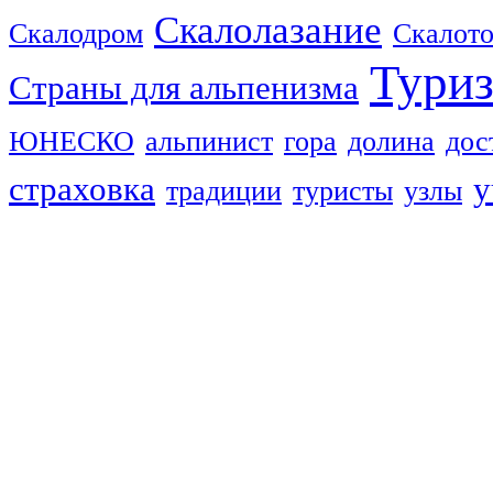
Скалолазание
Скалодром
Скалот
Тури
Страны для альпенизма
ЮНЕСКО
альпинист
гора
долина
дос
страховка
у
традиции
туристы
узлы