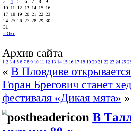
3
4
5
6
7
8
9
10
11
12
13
14
15
16
17
18
19
20
21
22
23
24
25
26
27
28
29
30
31
« Окт
Архив сайта
1
2
3
4
5
6
7
8
9
10
11
12
13
14
15
16
17
18
19
20
21
22
23
24
25
2
«
В Пловдиве открывается
Горан Брегович станет х
фестиваля «Дикая мята»
»
В Тал