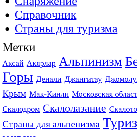
Снаряжение
Справочник
Страны для туризма
Метки
Альпинизм
Б
Аксай
Акярлар
Горы
Денали
Джангитау
Джомолу
Крым
Мак-Кинли
Московская облас
Скалолазание
Скалодром
Скалот
Тури
Страны для альпенизма