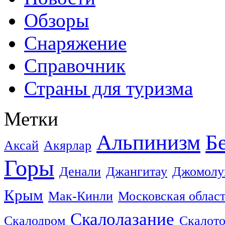
Обзоры
Снаряжение
Справочник
Страны для туризма
Метки
Альпинизм
Б
Аксай
Акярлар
Горы
Денали
Джангитау
Джомолу
Крым
Мак-Кинли
Московская облас
Скалолазание
Скалодром
Скалот