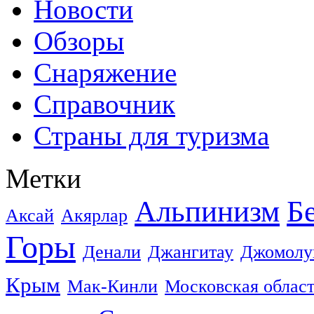
Новости
Обзоры
Снаряжение
Справочник
Страны для туризма
Метки
Альпинизм
Б
Аксай
Акярлар
Горы
Денали
Джангитау
Джомолу
Крым
Мак-Кинли
Московская облас