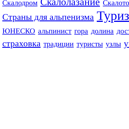
Скалолазание
Скалодром
Скалот
Тури
Страны для альпенизма
ЮНЕСКО
альпинист
гора
долина
дос
страховка
у
традиции
туристы
узлы