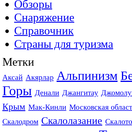
Обзоры
Снаряжение
Справочник
Страны для туризма
Метки
Альпинизм
Б
Аксай
Акярлар
Горы
Денали
Джангитау
Джомолу
Крым
Мак-Кинли
Московская облас
Скалолазание
Скалодром
Скалот