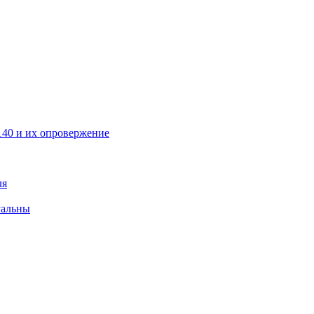
40 и их опровержение
ля
уальны