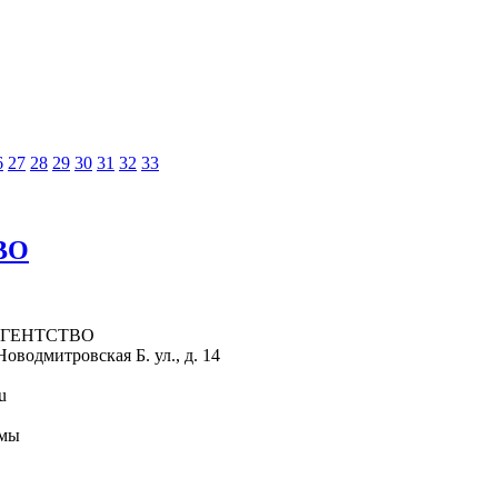
6
27
28
29
30
31
32
33
ВО
А АГЕНТСТВО
оводмитровская Б. ул., д. 14
u
рмы