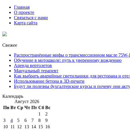
Главная
О проекте
Связаться с нами
Карта сайта
Свежее
Распространённые мифы о трансмиссионном масле 75W-1
Обучение в мотошколе: путь к уверенному вождению
Аренда вертолетов
Мануальный терапевт
Как выбрать аварийные светильники для ресторана и оте
Использование бетона в 3D-печати
Будут ли полезны бухгалтерские курсы и почему они акт
Календарь
Август 2026
Пн
Вт
Ср
Чт
Пт
Сб
Вс
1
2
3
4
5
6
7
8
9
10
11
12
13
14
15
16