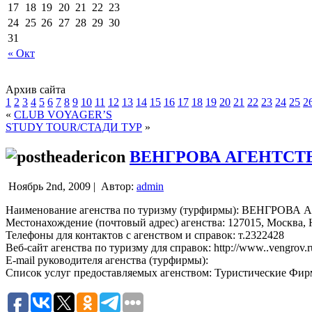
17
18
19
20
21
22
23
24
25
26
27
28
29
30
31
« Окт
Архив сайта
1
2
3
4
5
6
7
8
9
10
11
12
13
14
15
16
17
18
19
20
21
22
23
24
25
2
«
CLUB VOYAGER’S
STUDY TOUR/СТАДИ ТУР
»
ВЕНГРОВА АГЕНТСТ
Ноябрь 2nd, 2009 |
Автор:
admin
Наименование агенства по туризму (турфирмы): ВЕНГРОВ
Местонахождение (почтовый адрес) агенства: 127015, Москва, Н
Телефоны для контактов с агенством и справок: т.2322428
Веб-сайт агенства по туризму для справок: http://www..vengrov.r
E-mail руководителя агенства (турфирмы):
Список услуг предоставляемых агенством: Туристические Фи