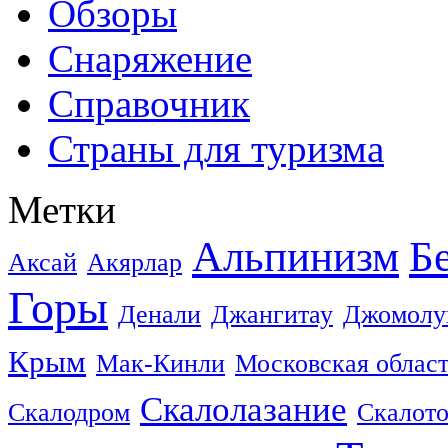
Обзоры
Снаряжение
Справочник
Страны для туризма
Метки
Альпинизм
Б
Аксай
Акярлар
Горы
Денали
Джангитау
Джомолу
Крым
Мак-Кинли
Московская облас
Скалолазание
Скалодром
Скалот