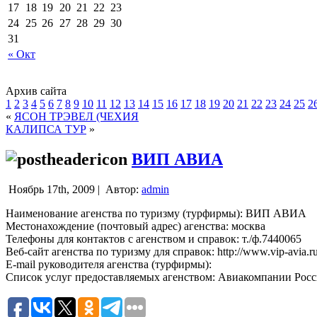
17
18
19
20
21
22
23
24
25
26
27
28
29
30
31
« Окт
Архив сайта
1
2
3
4
5
6
7
8
9
10
11
12
13
14
15
16
17
18
19
20
21
22
23
24
25
2
«
ЯСОН ТРЭВЕЛ (ЧЕХИЯ
КАЛИПСА ТУР
»
ВИП АВИА
Ноябрь 17th, 2009 |
Автор:
admin
Наименование агенства по туризму (турфирмы): ВИП АВИА
Местонахождение (почтовый адрес) агенства: москва
Телефоны для контактов с агенством и справок: т./ф.7440065
Веб-сайт агенства по туризму для справок: http://www.vip-avia.r
E-mail руководителя агенства (турфирмы):
Список услуг предоставляемых агенством: Авиакомпании Рос