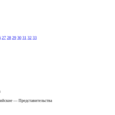
6
27
28
29
30
31
32
33
u
сийские — Представительства