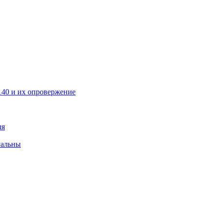
40 и их опровержение
ля
уальны