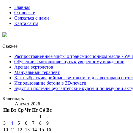
Главная
О проекте
Связаться с нами
Карта сайта
Свежее
Распространённые мифы о трансмиссионном масле 75W-1
Обучение в мотошколе: путь к уверенному вождению
Аренда вертолетов
Мануальный терапевт
Как выбрать аварийные светильники для ресторана и оте
Использование бетона в 3D-печати
Будут ли полезны бухгалтерские курсы и почему они акт
Календарь
Август 2026
Пн
Вт
Ср
Чт
Пт
Сб
Вс
1
2
3
4
5
6
7
8
9
10
11
12
13
14
15
16