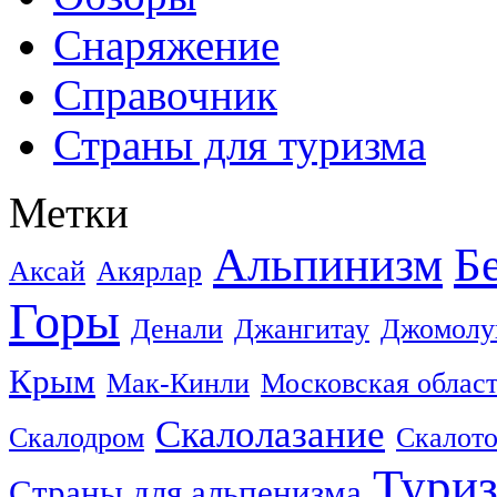
Снаряжение
Справочник
Страны для туризма
Метки
Альпинизм
Б
Аксай
Акярлар
Горы
Денали
Джангитау
Джомолу
Крым
Мак-Кинли
Московская облас
Скалолазание
Скалодром
Скалот
Тури
Страны для альпенизма