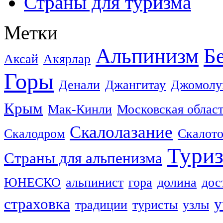
Страны для туризма
Метки
Альпинизм
Б
Аксай
Акярлар
Горы
Денали
Джангитау
Джомолу
Крым
Мак-Кинли
Московская облас
Скалолазание
Скалодром
Скалот
Тури
Страны для альпенизма
ЮНЕСКО
альпинист
гора
долина
дос
страховка
у
традиции
туристы
узлы