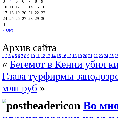
3
4
5
6
7
8
9
10
11
12
13
14
15
16
17
18
19
20
21
22
23
24
25
26
27
28
29
30
31
« Окт
Архив сайта
1
2
3
4
5
6
7
8
9
10
11
12
13
14
15
16
17
18
19
20
21
22
23
24
25
2
«
Бегемот в Кении убил к
Глава турфирмы заподозре
млн руб
»
Во мн