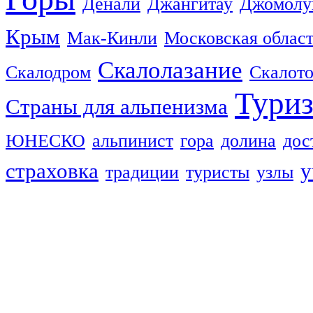
Денали
Джангитау
Джомолу
Крым
Мак-Кинли
Московская облас
Скалолазание
Скалодром
Скалот
Тури
Страны для альпенизма
ЮНЕСКО
альпинист
гора
долина
дос
страховка
у
традиции
туристы
узлы