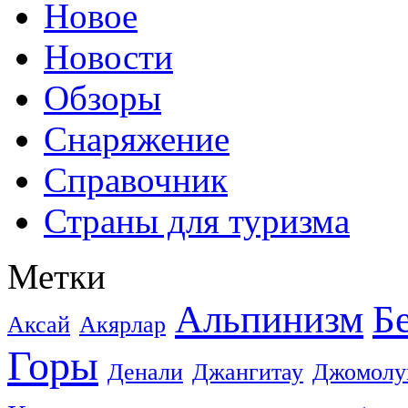
Новое
Новости
Обзоры
Снаряжение
Справочник
Страны для туризма
Метки
Альпинизм
Б
Аксай
Акярлар
Горы
Денали
Джангитау
Джомолу