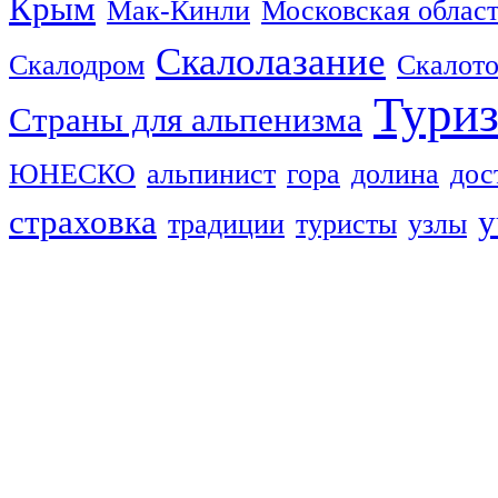
Крым
Мак-Кинли
Московская облас
Скалолазание
Скалодром
Скалот
Тури
Страны для альпенизма
ЮНЕСКО
альпинист
гора
долина
дос
страховка
у
традиции
туристы
узлы