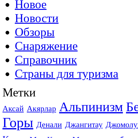
Новое
Новости
Обзоры
Снаряжение
Справочник
Страны для туризма
Метки
Альпинизм
Б
Аксай
Акярлар
Горы
Денали
Джангитау
Джомолу