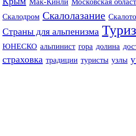
Крым
Мак-Кинли
Московская облас
Скалолазание
Скалодром
Скалот
Тури
Страны для альпенизма
ЮНЕСКО
альпинист
гора
долина
дос
страховка
у
традиции
туристы
узлы