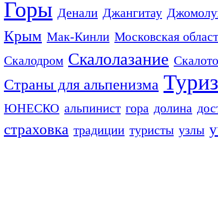
Горы
Денали
Джангитау
Джомолу
Крым
Мак-Кинли
Московская облас
Скалолазание
Скалодром
Скалот
Тури
Страны для альпенизма
ЮНЕСКО
альпинист
гора
долина
дос
страховка
у
традиции
туристы
узлы