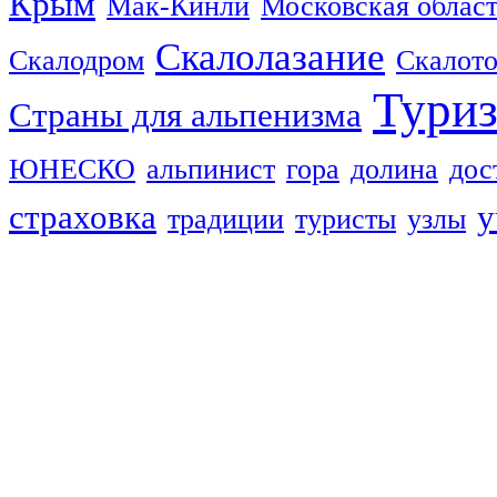
Крым
Мак-Кинли
Московская облас
Скалолазание
Скалодром
Скалот
Тури
Страны для альпенизма
ЮНЕСКО
альпинист
гора
долина
дос
страховка
у
традиции
туристы
узлы