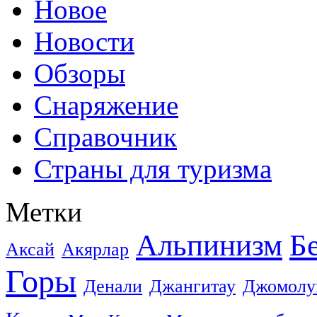
Новое
Новости
Обзоры
Снаряжение
Справочник
Страны для туризма
Метки
Альпинизм
Б
Аксай
Акярлар
Горы
Денали
Джангитау
Джомолу