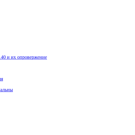
40 и их опровержение
ля
уальны