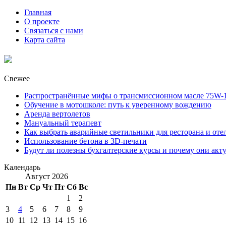
Главная
О проекте
Связаться с нами
Карта сайта
Свежее
Распространённые мифы о трансмиссионном масле 75W-1
Обучение в мотошколе: путь к уверенному вождению
Аренда вертолетов
Мануальный терапевт
Как выбрать аварийные светильники для ресторана и оте
Использование бетона в 3D-печати
Будут ли полезны бухгалтерские курсы и почему они акт
Календарь
Август 2026
Пн
Вт
Ср
Чт
Пт
Сб
Вс
1
2
3
4
5
6
7
8
9
10
11
12
13
14
15
16