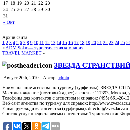
17
18
19
20
21
22
23
24
25
26
27
28
29
30
31
« Окт
Архив сайта
1
2
3
4
5
6
7
8
9
10
11
12
13
14
15
16
17
18
19
20
21
22
23
24
25
2
«
ADM Solar — туристическая компания
TRAVEL MARKET
»
ЗВЕЗДА СТРАНСТВИ
Август 20th, 2010 |
Автор:
admin
Наименование агенства по туризму (турфирмы): ЗВЕЗДА С
Местонахождение (почтовый адрес) агенства: 117393, Москва, у
Телефоны для контактов с агенством и справок: (495) 661-20-1
Веб-сайт агенства по туризму для справок: http://www.zvezdacz.r
E-mail руководителя агенства (турфирмы): director@zvezdacz.ru
Список услуг предоставляемых агенством: Туристические Фи