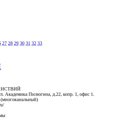
6
27
28
29
30
31
32
33
Й
ТРАНСТВИЙ
л. Академика Пилюгина, д.22, копр. 1, офис 1.
2 (многоканальный)
u/
рмы